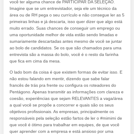
você ter alguma chance de PARTICIPAR DA SELEÇÃO.
Imagine que se um entrevistador, seja ele um técnico da
área ou de RH pega o seu currículo e não consegue ler as 5
primeiras linhas e já descarta, isso quer dizer que algo está
muito errado. Suas chances de conseguir um emprego ou
uma oportunidade melhor de vida estão sendo limadas e
sumariamente descartadas antes mesmo de você se juntar
ao bolo de candidatos. Se os que são chamados para uma
entrevista são a massa do bolo, você é o resto da farinha
que fica em cima da mesa.
O lado bom da coisa é que existem formas de evitar isso. E
não estou falando em mentir, dizendo que sabe falar
francês de trás pra frente ou configura os roteadores do
Pentágono. Apenas transmitir as informações com clareza e
coesão, experiências que sejam RELEVANTES a vaga/área
a qual você se propõe a concorrer e quais são os seus
objetivos profissionais. As empresas, principalmente os
responsáveis pela seleção estão fartos de ler o #mimimi de
que você é ótimo para trabalhar em equipes, de que você
quer aprender com a empresa e está ansioso por uma