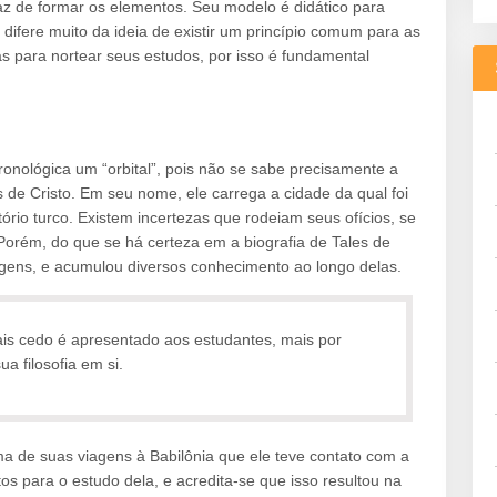
 de formar os elementos. Seu modelo é didático para
difere muito da ideia de existir um princípio comum para as
as para nortear seus estudos, por isso é fundamental
ronológica um “orbital”, pois não se sabe precisamente a
s de Cristo. Em seu nome, ele carrega a cidade da qual foi
ório turco. Existem incertezas que rodeiam seus ofícios, se
rém, do que se há certeza em a biografia de Tales de
viagens, e acumulou diversos conhecimento ao longo delas.
ais cedo é apresentado aos estudantes, mais por
a filosofia em si.
ma de suas viagens à Babilônia que ele teve contato com a
s para o estudo dela, e acredita-se que isso resultou na