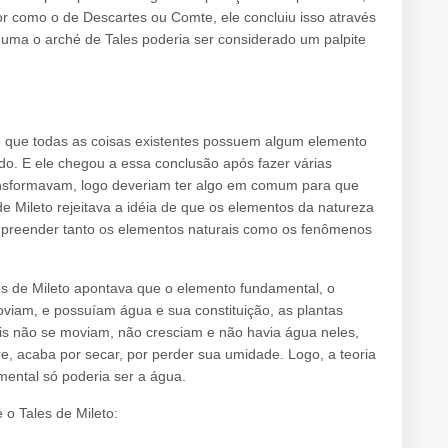
or como o de Descartes ou Comte, ele concluiu isso através
uma o arché de Tales poderia ser considerado um palpite
 de que todas as coisas existentes possuem algum elemento
do. E ele chegou a essa conclusão após fazer várias
ansformavam, logo deveriam ter algo em comum para que
de Mileto rejeitava a idéia de que os elementos da natureza
ompreender tanto os elementos naturais como os fenômenos
es de Mileto apontava que o elemento fundamental, o
oviam, e possuíam água e sua constituição, as plantas
is não se moviam, não cresciam e não havia água neles,
, acaba por secar, por perder sua umidade. Logo, a teoria
mental só poderia ser a água.
 o Tales de Mileto: