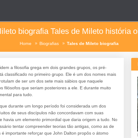
ileto biografia Tales de Mileto história o
Home
Biografias
Tales de Mileto biografia
idem a filosofia grega em dois grandes grupos, os pré-
stá classificado no primeiro grupo. Ele é um dos nomes mais
 o rotulam de ser um dos sete mais sábios que naquele
os filósofos que seriam posteriores a ele. E durante muito
ental para tudo.
, que durante um longo período foi considerada um dos
a. Muitos de seus discípulos não concordavam com suas
e havia um elemento primordial que daria origem a tudo. No
sário tentar compreender teorias tão antigas, como as de
 é importante reforçar que John Dalton propôs o átomo