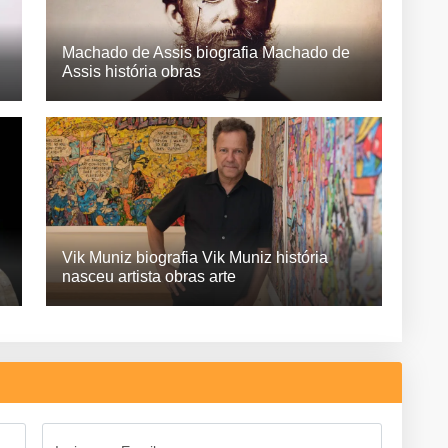
Machado de Assis biografia Machado de
Assis história obras
Vik Muniz biografia Vik Muniz história
nasceu artista obras arte