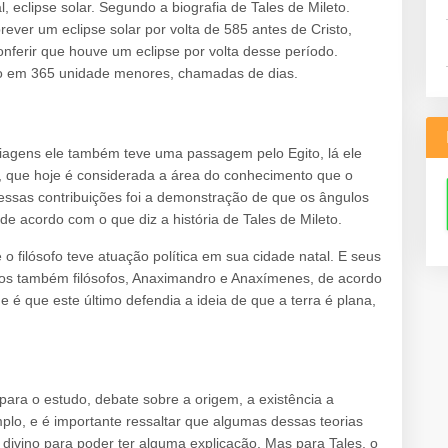
, eclipse solar. Segundo a biografia de Tales de Mileto.
ver um eclipse solar por volta de 585 antes de Cristo,
onferir que houve um eclipse por volta desse período.
no em 365 unidade menores, chamadas de dias.
 viagens ele também teve uma passagem pelo Egito, lá ele
 que hoje é considerada a área do conhecimento que o
dessas contribuições foi a demonstração de que os ângulos
de acordo com o que diz a história de Tales de Mileto.
 o filósofo teve atuação política em sua cidade natal. E seus
am os também filósofos, Anaximandro e Anaxímenes, de acordo
e é que este último defendia a ideia de que a terra é plana,
ra o estudo, debate sobre a origem, a existência a
plo, e é importante ressaltar que algumas dessas teorias
 divino para poder ter alguma explicação. Mas para Tales, o