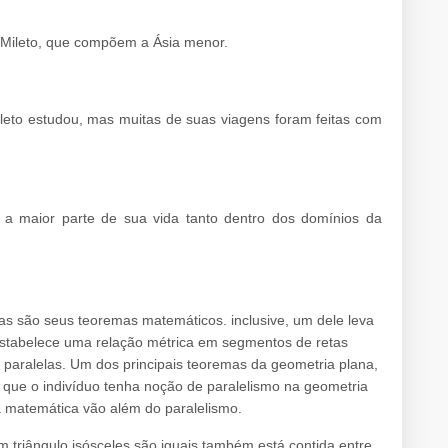
 Mileto, que compõem a Ásia menor.
ileto estudou, mas muitas de suas viagens foram feitas com
 a maior parte de sua vida tanto dentro dos domínios da
sas são seus teoremas matemáticos. inclusive, um dele leva
stabelece uma relação métrica em segmentos de retas
s paralelas. Um dos principais teoremas da geometria plana,
que o indivíduo tenha noção de paralelismo na geometria
 a matemática vão além do paralelismo.
triângulo isósceles são iguais também está contida entre